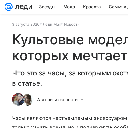
Звезды
Мода
Красота
Семья и
3 августа 2026
Леди Mail
Новости
Культовые модел
которых мечтае
Что это за часы, за которыми ох
в статье.
Авторы и эксперты
Часы являются неотъемлемым аксессуаром 
только узнать время, но и подчеркнуть особ