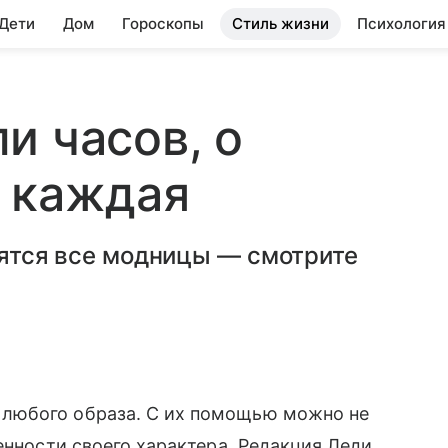
 Дети
Дом
Гороскопы
Стиль жизни
Психология
и часов, о
т каждая
отятся все модницы — смотрите
любого образа. С их помощью можно не
енности своего характера. Редакция Леди