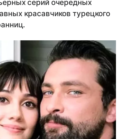
мьерных серий очередных
лавных красавчиков турецкого
ранниц.