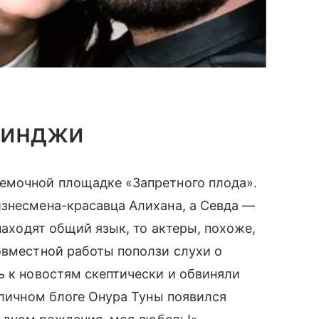
гинджи
емочной площадке «Запретного плода».
изнесмена-красавца Алихана, а Севда —
 находят общий язык, то актеры, похоже,
овместной работы поползи слухи о
ь к новостям скептически и обвиняли
 личном блоге Онура Туны появился