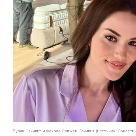
Бурак Озчивит и Фахрие Эвджен Озчивит
источник:
Соцсети