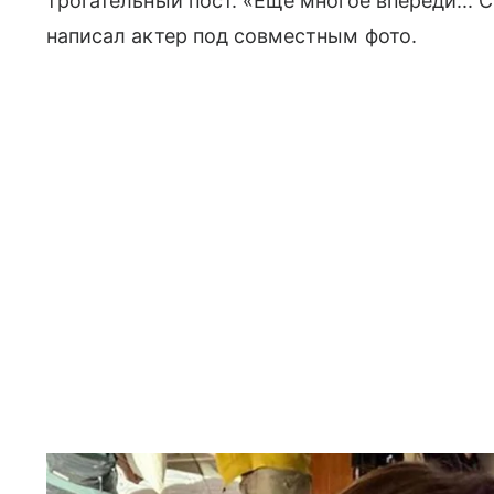
трогательный пост. «Еще многое впереди...
написал актер под совместным фото.