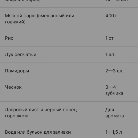
Мясной фарш (смешанный или
400 г
говяжий)
Рис
1 ст.
Лук репчатый
1 шт.
Помидоры
2—3 шт.
Чеснок
3—4
зубчика
Лавровый лист и черный перец
Для
горошком
аромата
Вода или бульон для заливки
1—1,5 л