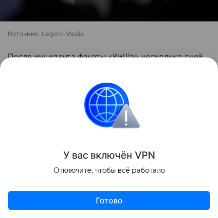
Источник:
Legion-Media
После инцидента фанаты «КиШа» несколько дней
дежурили на кладбище, а также создали петицию
с просьбой установить камеры наблюдения
и обеспечить патрулирование вокруг могилы
Горшенева.
Спустя несколько дней их просьба была
удовлетворена в двойном объеме: системы
У вас включ
ён
V
P
N
видеонаблюдения были установлены не только
Отключите, чтобы всё работало
около могилы «Горшка», но и над местом
захоронения другого легендарного музыканта —
Готово
лидера группы «Кино» Виктора Цоя, который