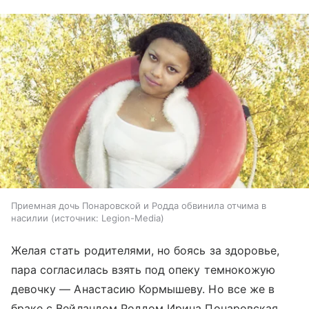
Приемная дочь Понаровской и Родда обвинила отчима в
насилии
источник:
Legion-Media
Желая стать родителями, но боясь за здоровье,
пара согласилась взять под опеку темнокожую
девочку — Анастасию Кормышеву. Но все же в
браке с Вейландом Роддом Ирина Понаровская