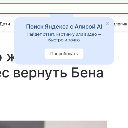
 Дети
Дом
Гороскопы
Стиль жизни
Психология
Поиск Яндекса с Алисой AI
Найдёт ответ, картинку или видео —
быстро и точно
о желании
Попробовать
с вернуть Бена