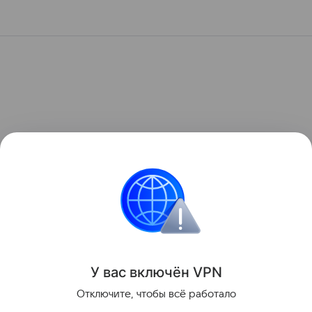
У вас включ
ён
V
P
N
Отключите, чтобы всё работало