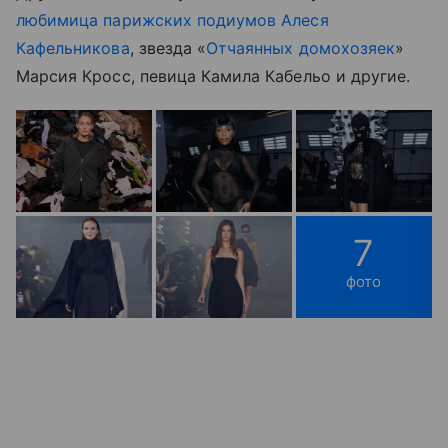
любимица парижских подиумов Алеся
Кафельникова
, звезда «
Отчаянных домохозяек
»
Марсия Кросс, певица Камила Кабельо и другие.
7
фото