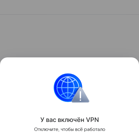
У вас включ
ён
V
P
N
Отключите, чтобы всё работало