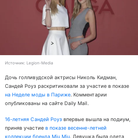
Источник:
Legion-Media
Дочь голливудской актрисы Николь Кидман,
Сандей Роуз раскритиковали за участие в показе
на Неделе моды в Париже
. Комментарии
опубликованы на сайте Daily Mail.
16-летняя Сандей Роуз
впервые вышла на подиум,
приняв участие
в показе весенне-летней
коллекции бренда Miu Miu
. Девушка была одета