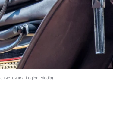
не
источник:
Legion-Media