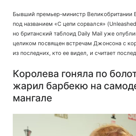
Бывший премьер-министр Великобритании Б
под названием «С цепи сорвался» (Unleashed
но британский таблоид Daily Mail уже опубл
целиком посвящен встречам Джонсона с кор
из последних, кто ее видел, и считает после
Королева гоняла по боло
жарил барбекю на самод
мангале