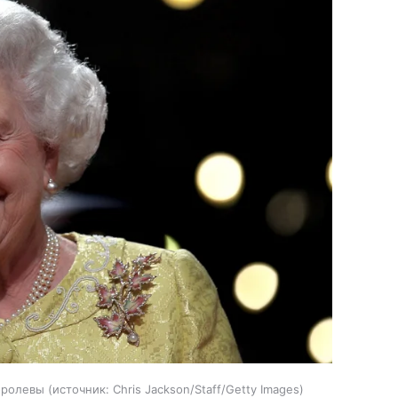
оролевы
источник:
Chris Jackson/Staff/Getty Images