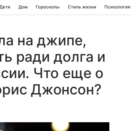
 Дети
Дом
Гороскопы
Стиль жизни
Психология
яла на джипе,
ть ради долга и
сии. Что еще о
орис Джонсон?