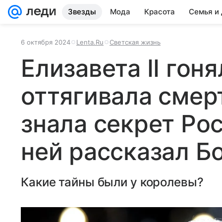
Звезды
Мода
Красота
Семья и
6 октября 2024
Lenta.Ru
Светская жизнь
Елизавета II гон
оттягивала смер
знала секрет Рос
ней рассказал Б
Какие тайны были у королевы?