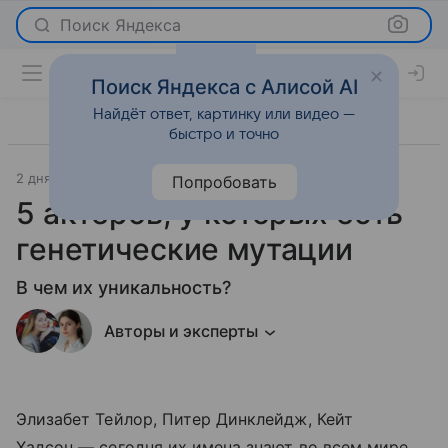
Поиск Яндекса
Поиск Яндекса с Алисой AI
Найдёт ответ, картинку или видео —
быстро и точно
2 дня назад
Леди Mail
Светская жизнь
Попробовать
5 актеров, у которых есть
генетические мутации
В чем их уникальность?
Авторы и эксперты
Элизабет Тейлор, Питер Динклейдж, Кейт
Хадсон — сегодня их имена знают во всем мире.