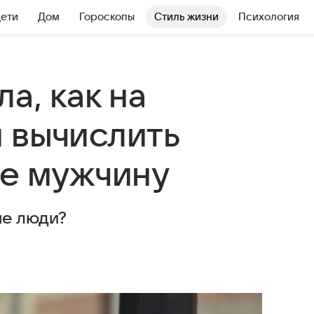
Дети
Дом
Гороскопы
Стиль жизни
Психология
а, как на
 вычислить
бе мужчину
ые люди?