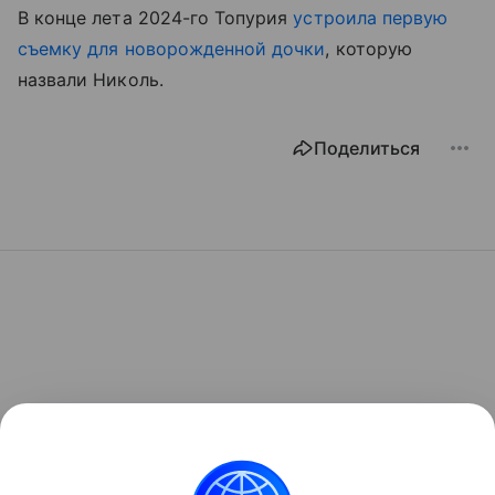
В конце лета 2024-го Топурия
устроила первую
съемку для новорожденной дочки
, которую
назвали Николь.
Поделиться