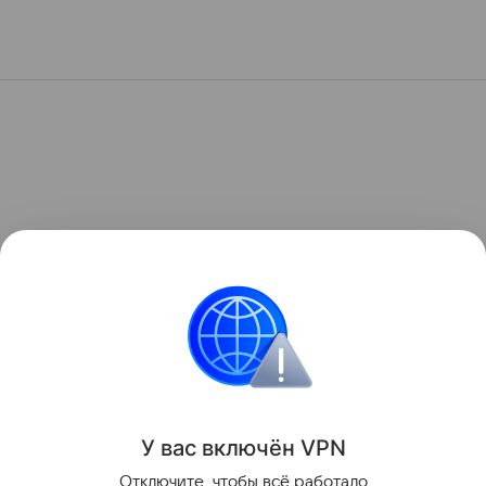
У вас включ
ён
V
P
N
Отключите, чтобы всё работало