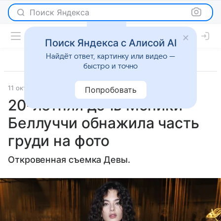
Поиск Яндекса
Поиск Яндекса с Алисой AI
Найдёт ответ, картинку или видео —
быстро и точно
11 октября 2024
Lenta.Ru
Светская жизнь
Попробовать
20-летняя дочь Моники
Беллуччи обнажила часть
груди на фото
Откровенная съемка Девы.