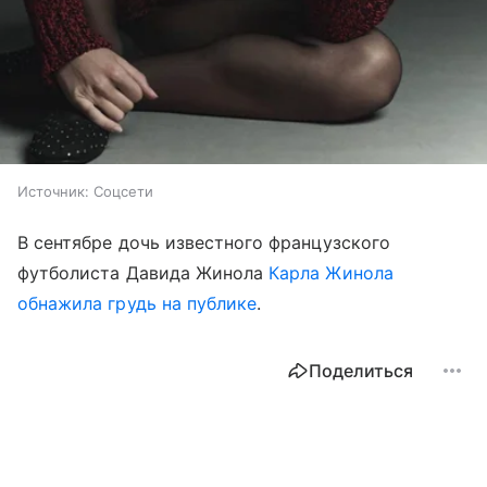
Источник:
Соцсети
В сентябре дочь известного французского
футболиста Давида Жинола
Карла Жинола
обнажила грудь на публике
.
Поделиться