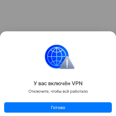
У вас включ
ён
V
P
N
Отключите, чтобы всё работало
Готово