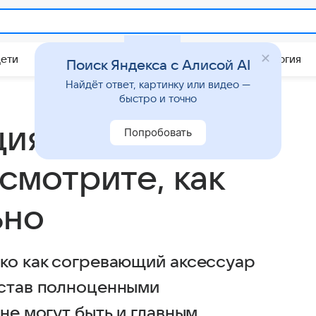
Дети
Дом
Гороскопы
Стиль жизни
Психология
Поиск Яндекса с Алисой AI
Найдёт ответ, картинку или видео —
быстро и точно
ция осени —
Попробовать
осмотрите, как
ьно
ько как согревающий аксессуар
 став полноценными
не могут быть и главным