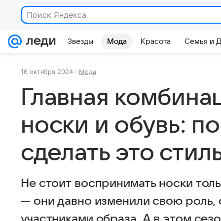
Поиск Яндекса
Звезды
Мода
Красота
Семья и 
16 октября 2024
Мода
Главная комбина
носки и обувь: п
сделать это стил
Не стоит воспринимать носки тол
— они давно изменили свою роль,
участниками образа. А в этом сезо