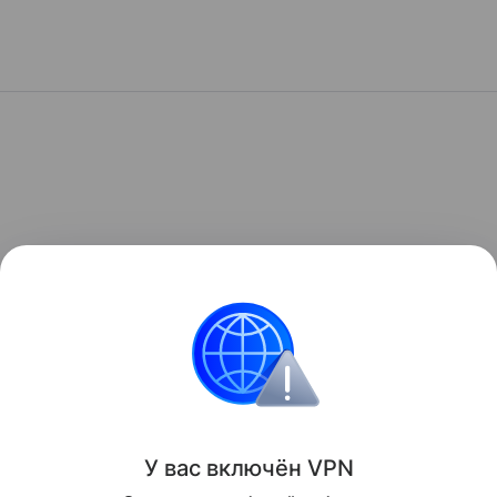
У вас включ
ён
V
P
N