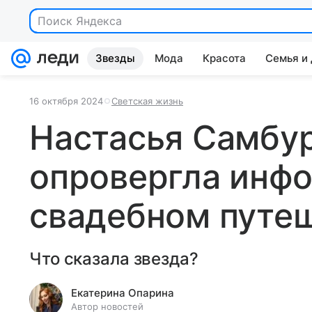
Поиск Яндекса
Звезды
Мода
Красота
Семья и
16 октября 2024
Светская жизнь
Настасья Самбу
опровергла инф
свадебном путе
Что сказала звезда?
Екатерина Опарина
Автор новостей