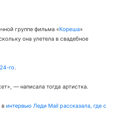
очной группе фильма «
Кореша
»
скольку она улетела в свадебное
24-го
.
жет», — написала тогда артистка.
о в
интервью Леди Mail рассказала, где с