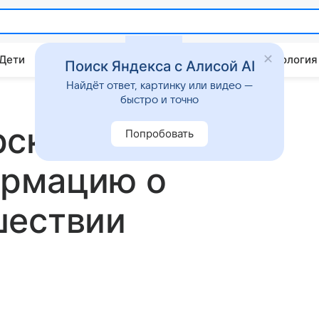
 Дети
Дом
Гороскопы
Стиль жизни
Психология
Поиск Яндекса с Алисой AI
Найдёт ответ, картинку или видео —
быстро и точно
рская
Попробовать
ормацию о
шествии