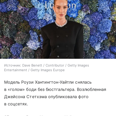
Источник:
Dave Benett / Contributor / Getty Images
Entertainment / Getty Images Europe
Модель Роузи Хантингтон-Уайтли снялась
в «голом» боди без бюстгальтера. Возлюбленная
Джейсона Стетхэма опубликовала фото
в соцсетях.