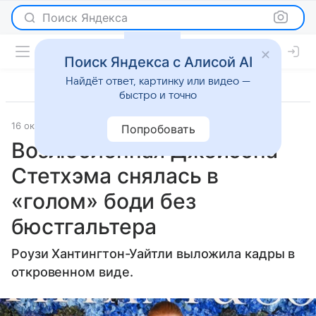
Поиск Яндекса
Поиск Яндекса с Алисой AI
Найдёт ответ, картинку или видео —
быстро и точно
16 октября 2024
Газета.Ру
Светская жизнь
Попробовать
Возлюбленная Джейсона
Стетхэма снялась в
«голом» боди без
бюстгальтера
Роузи Хантингтон-Уайтли выложила кадры в
откровенном виде.