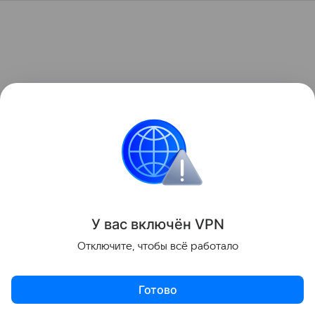
У вас включ
ён
V
P
N
Отключите, чтобы всё работало
Готово