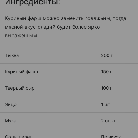
Ингредиенты:
Куриный фарш можно заменить говяжьим, тогда
мясной вкус оладий будет более ярко
выраженным.
Тыква
200 г
Куриный фарш
150 г
Твердый сыр
100 г
Яйцо
1 шт
Мука
2 ст. л.
Соль, перец
По вкусу