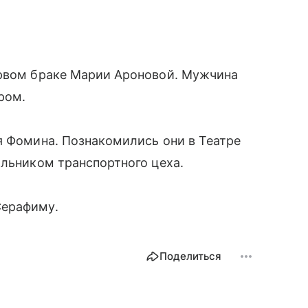
ервом браке Марии Ароновой. Мужчина
ром.
я Фомина. Познакомились они в Театре
альником транспортного цеха.
Серафиму.
Поделиться