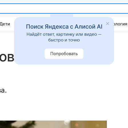
 Дети
Дом
Гороскопы
Стиль жизни
Психология
Поиск Яндекса с Алисой AI
Найдёт ответ, картинку или видео —
быстро и точно
овой расстался
Попробовать
а.