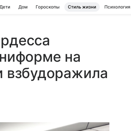
 Дети
Дом
Гороскопы
Стиль жизни
Психология
ардесса
униформе на
и взбудоражила