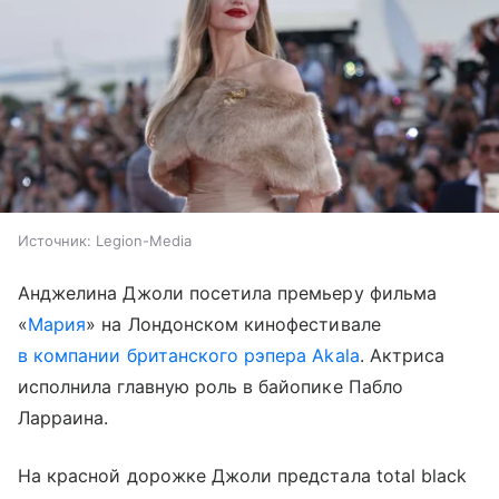
Источник:
Legion-Media
Анджелина Джоли посетила премьеру фильма
«
Мария
» на Лондонском кинофестивале
в компании британского рэпера Akala
. Актриса
исполнила главную роль в байопике Пабло
Ларраина.
На красной дорожке Джоли предстала total black