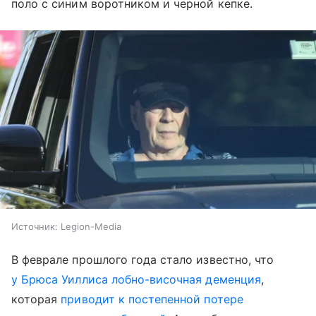
поло с синим воротником и черной кепке.
Источник:
Legion-Media
В феврале прошлого года стало известно, что
у Брюса Уиллиса лобно-височная деменция
,
которая
приводит к постепенной потере