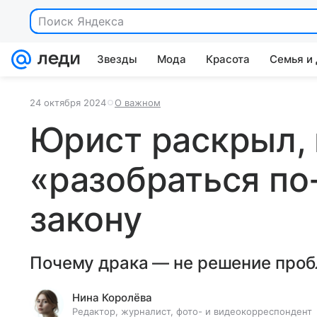
Звезды
Мода
Красота
Семья и
24 октября 2024
О важном
Юрист раскрыл,
«разобраться по
закону
Почему драка — не решение про
Нина Королёва
Редактор, журналист, фото- и видеокорреспондент