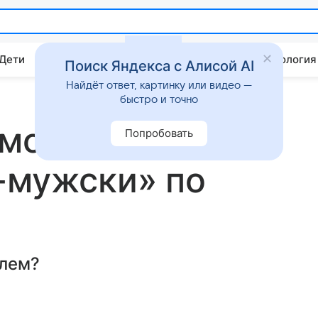
 Дети
Дом
Гороскопы
Стиль жизни
Психология
Поиск Яндекса с Алисой AI
Найдёт ответ, картинку или видео —
быстро и точно
 можно ли
Попробовать
-мужски» по
блем?