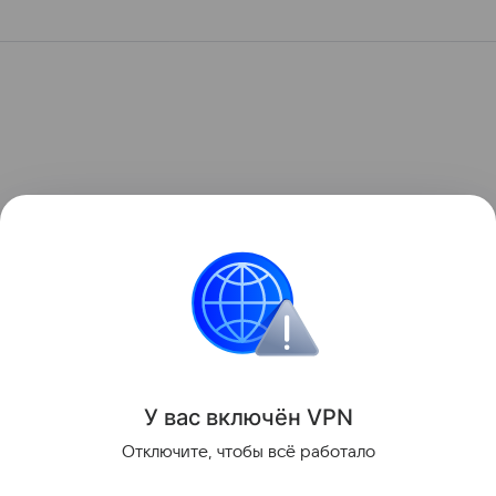
У вас включ
ён
V
P
N
Отключите, чтобы всё работало