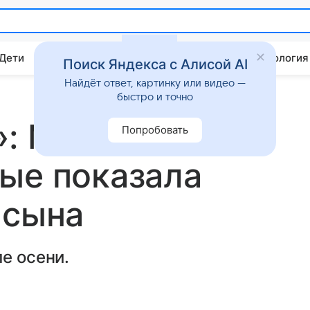
 Дети
Дом
Гороскопы
Стиль жизни
Психология
Поиск Яндекса с Алисой AI
Найдёт ответ, картинку или видео —
быстро и точно
»: Мария
Попробовать
ые показала
 сына
е осени.