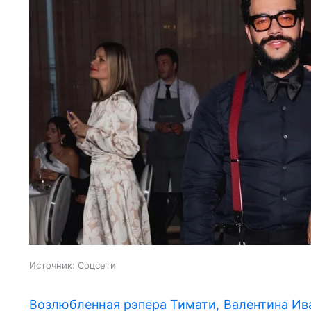
Источник:
Соцсети
Возлюбленная рэпера Тимати, Валентина Ив