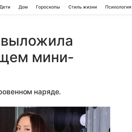
 Дети
Дом
Гороскопы
Стиль жизни
Психология
 выложила
ющем мини-
ровенном наряде.