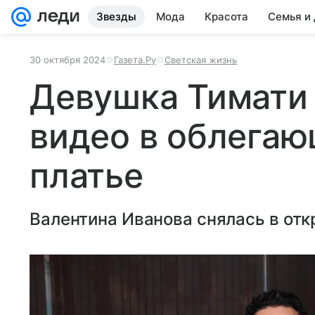
Звезды
Мода
Красота
Семья и
30 октября 2024
Газета.Ру
Светская жизнь
Девушка Тимати
видео в облега
платье
Валентина Иванова снялась в отк