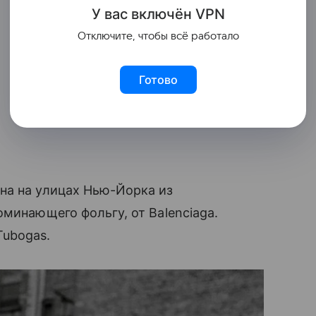
У вас включ
ён
V
P
N
Отключите, чтобы всё работало
Готово
на на улицах Нью-Йорка из
минающего фольгу, от Balenciaga.
Tubogas.