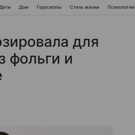
 Дети
Дом
Гороскопы
Стиль жизни
Психология
озировала для
з фольги и
е