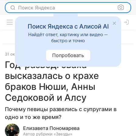
Поиск Яндекса
Поиск Яндекса с Алисой AI
Найдёт ответ, картинку или видео —
быстро и точно
31 октября 2024
Светская жизнь
Попробовать
Год-развод: сваха
высказалась о крахе
браков Нюши, Анны
Седоковой и Алсу
Почему певицы развелись с супругами в
одно и то же время?
Елизавета Пономарева
Автор рубрики «Звезды»