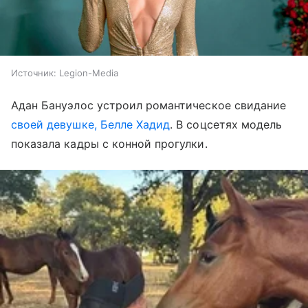
Источник:
Legion-Media
Адан Бануэлос устроил романтическое свидание
своей девушке, Белле Хадид
. В соцсетях модель
показала кадры с конной прогулки.