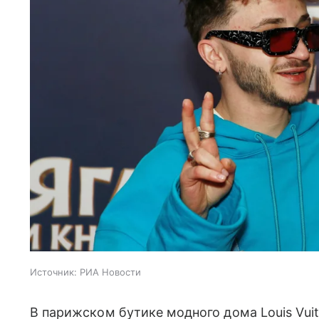
Источник:
РИА Новости
В парижском бутике модного дома Louis Vui