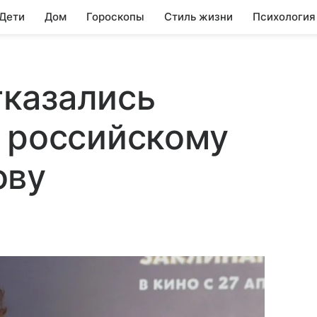
 Дети
Дом
Гороскопы
Стиль жизни
Психология
отказались
 российскому
ову