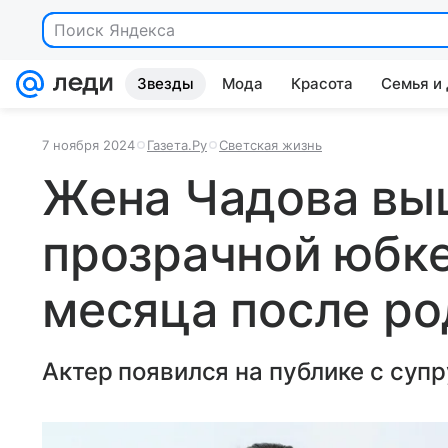
Поиск Яндекса
Звезды
Мода
Красота
Семья и
7 ноября 2024
Газета.Ру
Светская жизнь
Жена Чадова выш
прозрачной юбке
месяца после ро
Актер появился на публике с суп