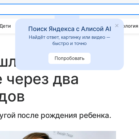
 Дети
Дом
Гороскопы
Стиль жизни
Психология
Поиск Яндекса с Алисой AI
Найдёт ответ, картинку или видео —
быстро и точно
ла в свет в
Попробовать
 через два
дов
ругой после рождения ребенка.