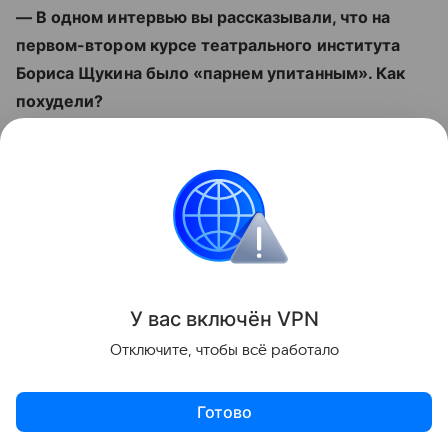
— В одном интервью вы рассказывали, что на
первом-втором курсе театрального института
Бориса Щукина было «парнем упитанным». Как
похудели?
— Да, действительно, у меня есть склонность к
полноте. Чуть остановлюсь, не позанимаюсь
спортом пару недель и все — привет, щеки.
Поэтому стараюсь не останавливаться — вот
сейчас даю вам интервью, только что выйдя из
спортзала. Я очень много тренируюсь: играю в
У вас включ
ён
V
P
N
теннис и баскетбол, люблю кататься на коньках и
горных лыжах.
Отключите, чтобы всё работало
Звезды
Готово