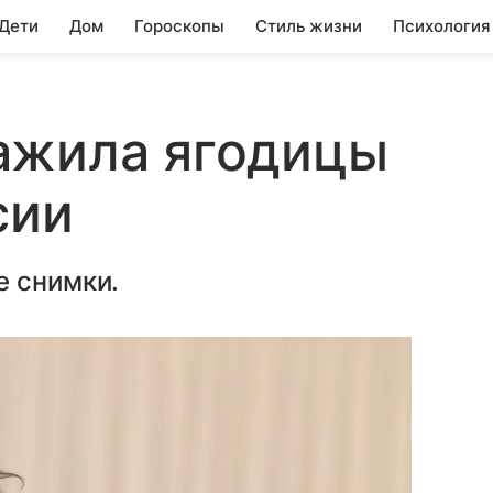
 Дети
Дом
Гороскопы
Стиль жизни
Психология
ажила ягодицы
сии
е снимки.