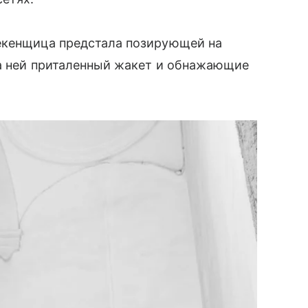
екенщица предстала позирующей на
На ней приталенный жакет и обнажающие