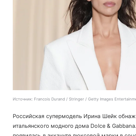
Источник:
Francois Durand / Stringer / Getty Images Entertain
Российская супермодель Ирина Шейк обнажи
итальянского модного дома Dolce & Gabban
появилась в аккаунте люксовой марки в соц