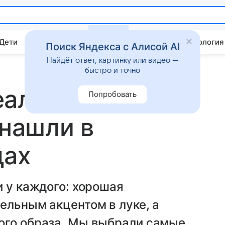
 Дети
Дом
Гороскопы
Стиль жизни
Психология
Поиск Яндекса с Алисой AI
Найдёт ответ, картинку или видео —
быстро и точно
еальная зимняя
Попробовать
 нашли в
дах
и у каждого: хорошая
ельным акцентом в луке, а
ого образа. Мы выбрали самые