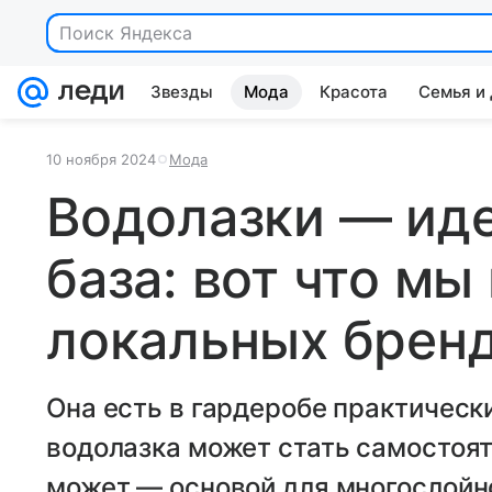
Поиск Яндекса
Звезды
Мода
Красота
Семья и
10 ноября 2024
Мода
Водолазки — ид
база: вот что мы
локальных брен
Она есть в гардеробе практическ
водолазка может стать самостоят
может — основой для многослойн