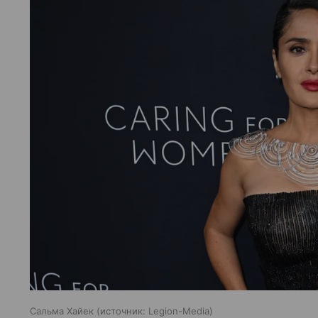
Сальма Хайек
источник:
Legion-Media