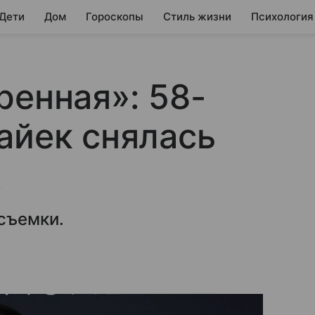
 Дети
Дом
Гороскопы
Стиль жизни
Психология
ренная»: 58-
айек снялась
A
съемки.