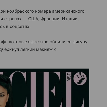
дой ноябрьского номера американского
яти странах — США, Франции, Италии,
сь в соцсетях.
фт, которые эффектно обвили ее фигуру.
одчеркнул легкий макияж с