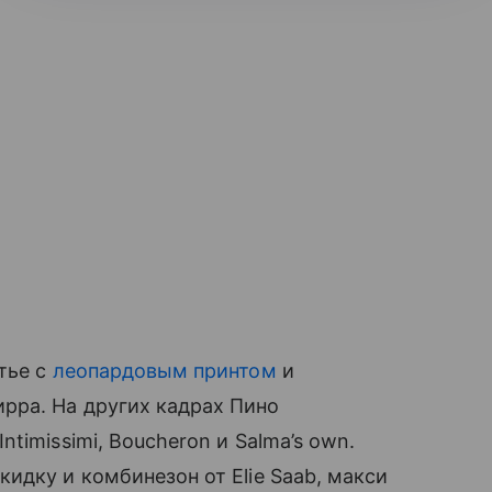
тье с
леопардовым принтом
и
рра. На других кадрах Пино
timissimi, Boucheron и Salma’s own.
идку и комбинезон от Elie Saab, макси