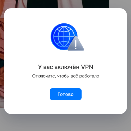
У вас включ
ён
V
P
N
Отключите, чтобы всё работало
Готово