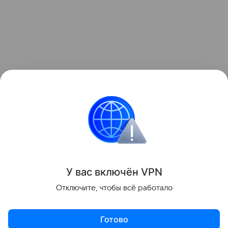
У вас включ
ён
V
P
N
Отключите, чтобы всё работало
Готово