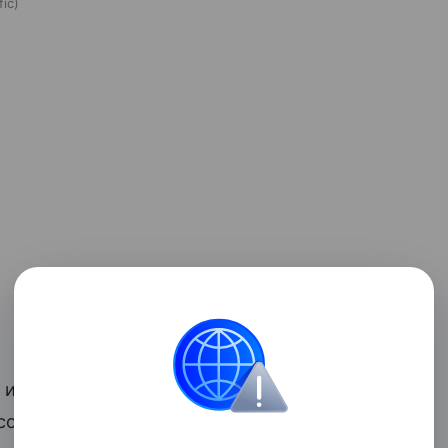
fic
 и тех, кто придерживается «правильного
ококачественного растительного белка,