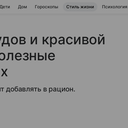
 Дети
Дом
Гороскопы
Стиль жизни
Психология
удов и красивой
полезные
ых
т добавлять в рацион.