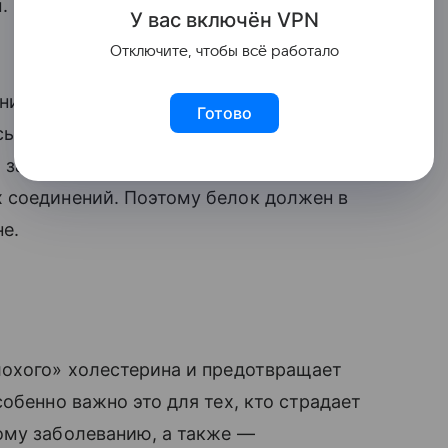
. При этом в таком белке мало жира (в
У вас включ
ён
V
P
N
Отключите, чтобы всё работало
нирования всех систем организма. И
Готово
сы. Практически все процессы в
и заканчивая восстановительными
 соединений. Поэтому белок должен в
е.
лохого» холестерина и предотвращает
обенно важно это для тех, кто страдает
ому заболеванию, а также —