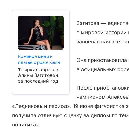
Загитова — единств
в мировой истории 
завоевавшая все ти
Кожаное мини и
Она приостановила к
платье с розочками
в официальных соре
12 ярких образов
Алины Загитовой
за последний год
После приостановк
чемпионом Алексее
«Ледниковый период». 19 июня фигуристка 
получила отличную оценку за диплом по те
политика».