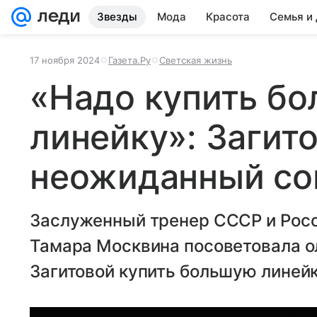
Звезды
Мода
Красота
Семья и
17 ноября 2024
Газета.Ру
Светская жизнь
«Надо купить б
линейку»: Загит
неожиданный со
Заслуженный тренер СССР и Росс
Тамара Москвина посоветовала о
Загитовой купить большую линейк