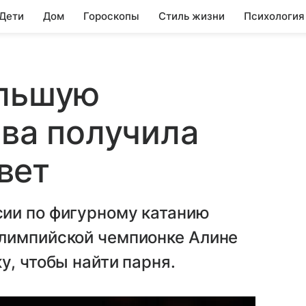
 Дети
Дом
Гороскопы
Стиль жизни
Психология
ольшую
ова получила
вет
ии по фигурному катанию
лимпийской чемпионке Алине
у, чтобы найти парня.