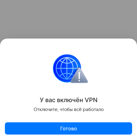
У вас включ
ён
V
P
N
Отключите, чтобы всё работало
Готово