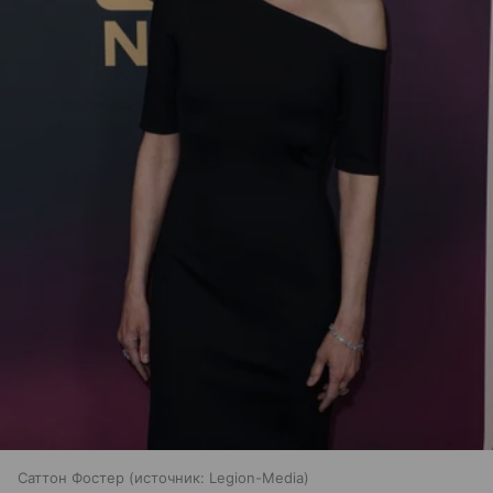
Саттон Фостер
источник:
Legion-Media