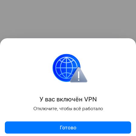
У вас включ
ён
V
P
N
Отключите, чтобы всё работало
Готово