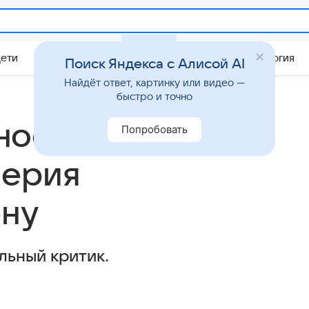
Дети
Дом
Гороскопы
Стиль жизни
Психология
Поиск Яндекса с Алисой AI
Найдёт ответ, картинку или видео —
быстро и точно
ность
Попробовать
лерия
ену
льный критик.