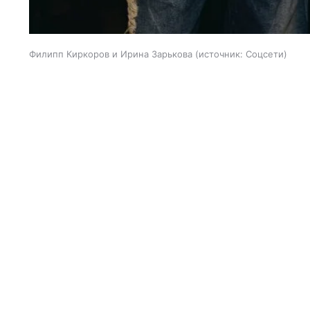
Филипп Киркоров и Ирина Зарькова
источник:
Соцсети