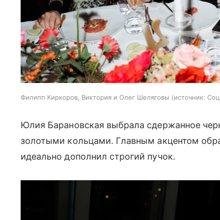
Филипп Киркоров, Виктория и Олег Шеляговы
источник:
Соц
Юлия Барановская выбрала сдержанное черн
золотыми кольцами. Главным акцентом обра
идеально дополнил строгий пучок.