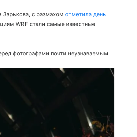
а Зарькова, с размахом
отметила день
ациям WRF стали самые известные
перед фотографами почти неузнаваемым.