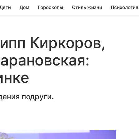
 Дети
Дом
Гороскопы
Стиль жизни
Психология
ипп Киркоров,
арановская:
инке
дения подруги.