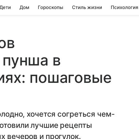
 Дети
Дом
Гороскопы
Стиль жизни
Психология
ов
 пунша в
иях: пошаговые
олодно, хочется согреться чем-
готовили лучшие рецепты
х вечеров и прогулок.