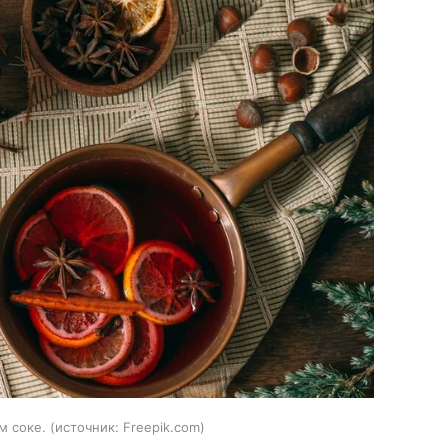
м соке.
источник:
Freepik.com