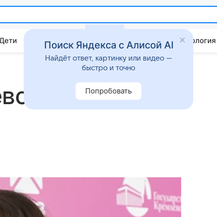
 Дети
Дом
Гороскопы
Стиль жизни
Психология
Поиск Яндекса с Алисой AI
Найдёт ответ, картинку или видео —
быстро и точно
евой сменила
Попробовать