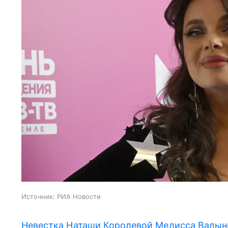
Источник:
РИА Новости
Невестка Наташи Королевой Мелисса Валын