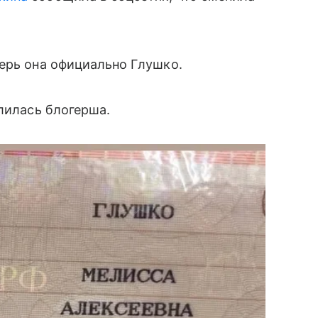
ерь она официально Глушко.
елилась блогерша.