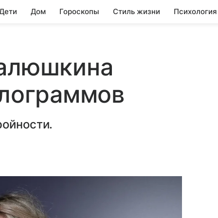
 Дети
Дом
Гороскопы
Стиль жизни
Психология
Валюшкина
илограммов
ройности.