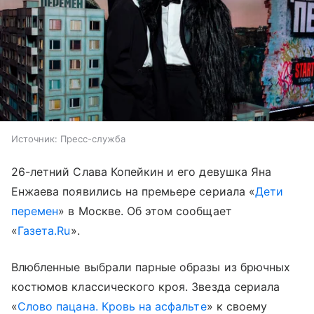
Источник:
Пресс-служба
26-летний Слава Копейкин и его девушка Яна
Енжаева появились на премьере сериала «
Дети
перемен
» в Москве. Об этом сообщает
«
Газета.Ru
».
Влюбленные выбрали парные образы из брючных
костюмов классического кроя. Звезда сериала
«
Слово пацана. Кровь на асфальте
» к своему